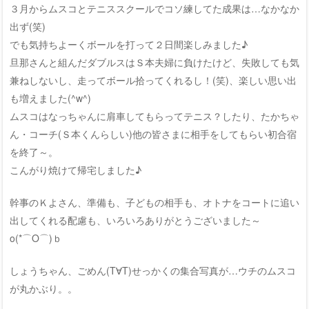
３月からムスコとテニススクールでコソ練してた成果は…なかなか
出ず(笑)
でも気持ちよーくボールを打って２日間楽しみました♪
旦那さんと組んだダブルスはＳ本夫婦に負けたけど、失敗しても気
兼ねしないし、走ってボール拾ってくれるし！(笑)、楽しい思い出
も増えました(^w^)
ムスコはなっちゃんに肩車してもらってテニス？したり、たかちゃ
ん・コーチ(Ｓ本くんらしい)他の皆さまに相手をしてもらい初合宿
を終了～。
こんがり焼けて帰宅しました♪
幹事のＫよさん、準備も、子どもの相手も、オトナをコートに追い
出してくれる配慮も、いろいろありがとうございました～
o(*⌒O⌒)ｂ
しょうちゃん、ごめん(T∀T)せっかくの集合写真が…ウチのムスコ
が丸かぶり。。