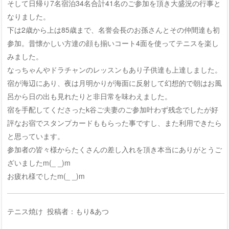
そして日帰り7名宿泊34名合計41名のご参加を頂き大盛況の行事と
なりました。
下は2歳から上は85歳まで、名誉会長のお孫さんとその仲間達も初
参加。昔懐かしい方達の顔も揃いコート4面を使ってテニスを楽し
みました。
なっちゃんやドラチャンのレッスンもあり子供達も上達しました。
宿が海辺にあり、夜は月明かりが海面に反射して幻想的で朝はお風
呂から日の出も見れたりと非日常を味わえました。
宿を手配してくださったk谷ご夫妻のご参加叶わず残念でしたが好
評なお宿でスタンプカードももらった事ですし、また利用できたら
と思っています。
参加者の皆々様からたくさんの差し入れを頂き本当にありがとうご
ざいましたm(_ _)m
お疲れ様でしたm(_ _)m
テニス焼け 投稿者：もり&あつ